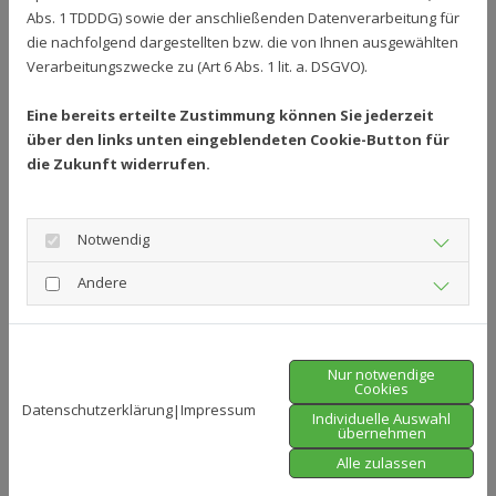
Abs. 1 TDDDG) sowie der anschließenden Datenverarbeitung für
die nachfolgend dargestellten bzw. die von Ihnen ausgewählten
Verarbeitungszwecke zu (Art 6 Abs. 1 lit. a. DSGVO).
In meinem Garten…
Ich breche auf. Hinter mir lasse ich ein Meer aus
Eine bereits erteilte Zustimmung können Sie jederzeit
geschäftlichen Gesprächen, Fragen und Antworten,
über den links unten eingeblendeten Cookie-Button für
zerknülltem Papier und gelöschten Datensätzen, erledigter
die Zukunft widerrufen.
Arbeit, Erschöpfung, Zuversicht und Zweifel. Ich verlasse die
Grenzen des Alltags, trete über die Schwelle der Außenwelt
in meinen Garten…..
Notwendig
Andere
In meinem Garten - Eine Phantasiereise
Kleine Entspannungsrituale
Nur notwendige
Cookies
Datenschutzerklärung
Impressum
|
Individuelle Auswahl
übernehmen
Entspanne bewusst und in kleinen Einheiten am Tag.
Alle zulassen
Genieße eine Tasse Tee.