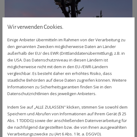
Wir verwenden Cookies.
Einige Anbieter übermitteln im Rahmen von der Verarbeitung zu
den genannten Zwecken möglicherweise Daten an Länder
außerhalb der EU/ des EWR (Drittlanddatenübermittlung), z.B. in
die USA. Das Datenschutzniveau in diesen Ländern ist
möglicherweise nicht mit dem in den EU-/EWR-Ländern
Resilienzhäppchen
vergleichbar. Es besteht daher ein erhöhtes Risiko, dass
staatliche Behörden auf diese Daten zugreifen können. Weitere
Informationen zu Sicherheitsgarantien finden Sie in den
20 - Lebenskreis II
Datenschutzrichtlinien des jeweiligen Anbieters.
23. März 2026
|
von Kerstin Pentermann
Indem Sie auf „ALLE ZULASSEN" klicken, stimmen Sie sowohl dem
Speichern und Abrufen von Informationen auf Ihrem Gerät (§ 25
In der Morgendämmerung
Abs. 1 TDDDG) sowie der anschließenden Datenverarbeitung für
spreche ich mit denjenigen,
die nachfolgend dargestellten bzw. die von Ihnen ausgewählten
die mir nah waren und deren Rat mir fehlt.
Verarbeitungszwecke zu (Art 6 Abs. 1 lit. a. DSGVO).
In der Morgendämmerung