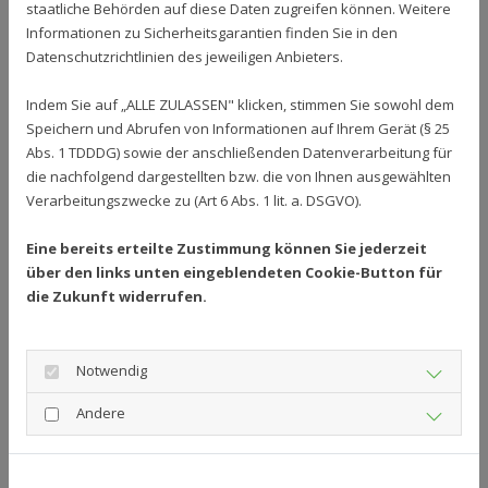
staatliche Behörden auf diese Daten zugreifen können. Weitere
Gesellschaft auf Veränderungen reagiert – sei es im Beruf
Informationen zu Sicherheitsgarantien finden Sie in den
oder Alltag. Doch was bedeutet Transformation eigentlich?
Datenschutzrichtlinien des jeweiligen Anbieters.
Aus betriebswirtschaftlicher Sicht ist sie ein Wandel auf
verschiedenen Ebenen. „Change Management“ ermutigt alle
Indem Sie auf „ALLE ZULASSEN" klicken, stimmen Sie sowohl dem
Mitarbeitenden, Verantwortung zu übernehmen und aktiv
Speichern und Abrufen von Informationen auf Ihrem Gerät (§ 25
zur Wertschöpfung beizutragen.
Abs. 1 TDDDG) sowie der anschließenden Datenverarbeitung für
Eine zukunftsfähige Unternehmenskultur erfordert Weitblick:
die nachfolgend dargestellten bzw. die von Ihnen ausgewählten
Digitalisierung, Fachkräfteschulung und flexible
Verarbeitungszwecke zu (Art 6 Abs. 1 lit. a. DSGVO).
Arbeitswelten sind zentrale Herausforderungen. Der
Balanceakt zwischen Tradition und Innovation ist
Eine bereits erteilte Zustimmung können Sie jederzeit
anspruchsvoll.
über den links unten eingeblendeten Cookie-Button für
Doch nicht nur der Arbeitsmarkt wandelt sich – auch
die Zukunft widerrufen.
gesellschaftspolitisch erleben wir Veränderungen.
Polarisierung nimmt zu, echte Perspektivwechsel fehlen oft.
Begriffe wie „Migration“, „Klimakrise“ oder „Inflation“ stehen
für Spannungen in unserer Gesellschaft.
Notwendig
Ein treffendes Bild beschreibt es: Wir bauen ein Schiff
Andere
hochseetüchtig um – auf hoher See und mitten im Sturm.
Neben technischem Know-how sind vor allem menschliche
Qualitäten gefragt: Geduld, Gemeinschaftssinn, Toleranz