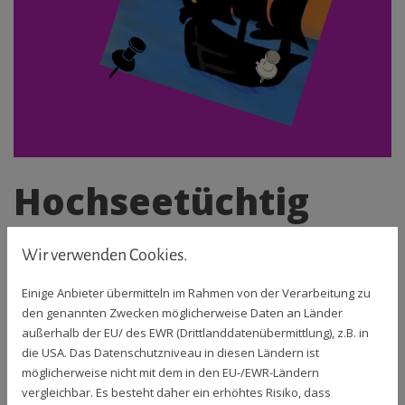
Hochseetüchtig
werden - im Auge
Wir verwenden Cookies.
des Sturms
Einige Anbieter übermitteln im Rahmen von der Verarbeitung zu
den genannten Zwecken möglicherweise Daten an Länder
16. März 2025
|
von Kerstin Pentermann
außerhalb der EU/ des EWR (Drittlanddatenübermittlung), z.B. in
die USA. Das Datenschutzniveau in diesen Ländern ist
In den letzten Wochen habe ich mich intensiv mit dem
möglicherweise nicht mit dem in den EU-/EWR-Ländern
Thema Transformation auseinandergesetzt. Auch als
vergleichbar. Es besteht daher ein erhöhtes Risiko, dass
Resilienztrainerin sehe ich, wie gestresst unsere